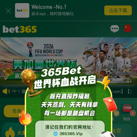
Welcome -No.1
点击下载
娱乐app，随时随地畅玩
65bet会员认准永久线路【365bet201.com】【365be
登录
注册
存款
转账
取款
PG 电子
沙巴体育
火爆