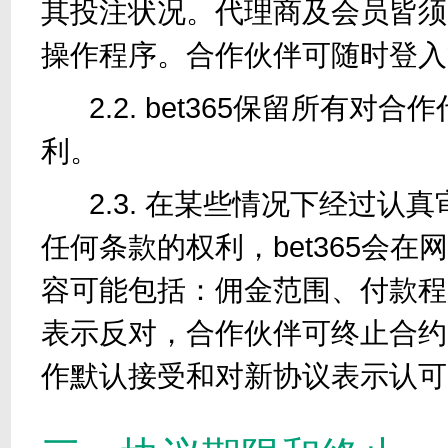
其投注状况。代理商及会员皆须同
操作程序。合作伙伴可随时登入
2.2. bet365保留所
利。
2.3. 在某些情况下经过认
任何条款的权利，bet365会
容可能包括：佣金范围、付款程
表示反对，合作伙伴可终止合约
作默认接受和对新协议表示认可