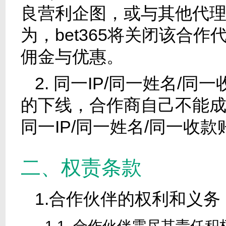
良营利企图，或与其他代
为，bet365将关闭该合
佣金与优惠。
2. 同一IP/同一姓名/
的下线，合作商自己不能
同一IP/同一姓名/同一收
二、权责条款
1.合作伙伴的权利和义务
1.1. 合作伙伴需尽其责任