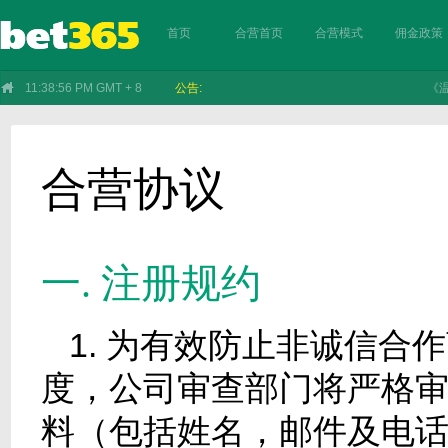
首页
合营首页
合营模式
佣金政策
11:38:56 PM GMT + 8
公告:
《温馨
合营协议
一. 注册规约
1. 为有效防止非诚信合作
度，公司审查部门将严格
料（包括姓名，邮件及电