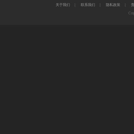
关于我们
|
联系我们
|
隐私政策
|
Cop