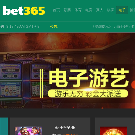
首页
彩票
体育
电竞
真人
棋牌
电子
捕
3:18:51 AM GMT + 8
公告:
《温馨提示》：由于银行卡存款提款监控严
NEXTSPIN
EEAI
沙巴
KS
IM
双赢
IM
WAZDAN
CHOICE
ICG
乐游
IM
雷火
VR
CHOICE
BBIN
365
CR
PP
dad****6dh