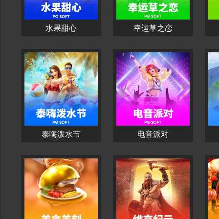
水果甜心
幸运草之恋
立刻开始
立刻开始
泰嗨泼水节
电音派对
立刻开始
立刻开始