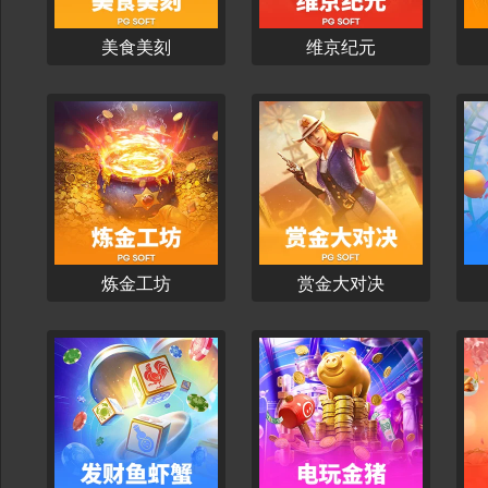
美食美刻
维京纪元
立刻开始
立刻开始
炼金工坊
赏金大对决
立刻开始
立刻开始