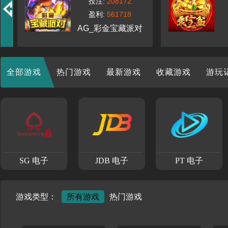
投注:
208172
盈利:
561718
AG_彩金宝藏派对
全部游戏
热门游戏
最新游戏
收藏游戏
游玩
SG 电子
JDB 电子
PT 电子
所有游戏
热门游戏