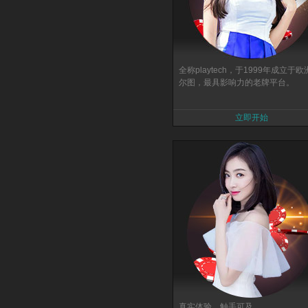
全称playtech，于1999年成立于
尔图，最具影响力的老牌平台。
立即开始
真实体验，触手可及。