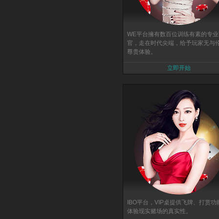
WE平台擁有数百位训练有素的专业
官，走在时代尖端，给予玩家无与
尊贵体验。
立即开始
IBO平台，VIP桌提供飞牌、打赏功
体验现实赌场的真实性。