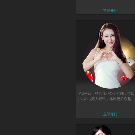
立即开始
MG平台，联合花花公子女郎，推出
playboy真人视讯，体验更多乐趣。
立即开始