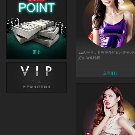
EEAI平台，具有更多的娱乐体验,
好的游戏过程。
立即开始