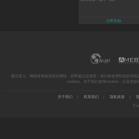
立即开始
通过进入、继续使用或浏览此网站，您即被认定接受：我们将使用特定的浏览器coo
cookies。关于我们使用cookies，以及
关于我们
|
联系我们
|
隐私政策
|
Cop