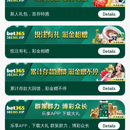
新人礼包，首存特惠
Details
投注有礼，彩金相赠
Details
累计存款大回馈，彩金赠不停
Details
乐享APP，下载大礼 群策群力，博彩众长
Details