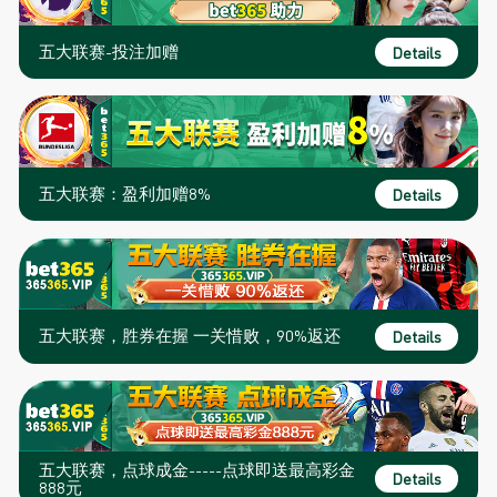
五大联赛-投注加赠
Details
五大联赛：盈利加赠8%
Details
五大联赛，胜券在握 一关惜败，90%返还
Details
五大联赛，点球成金-----点球即送最高彩金
Details
888元