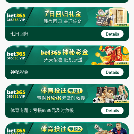
七日回归
Details
神秘彩金
Details
体育专题：亏损8888元及时救援
Details