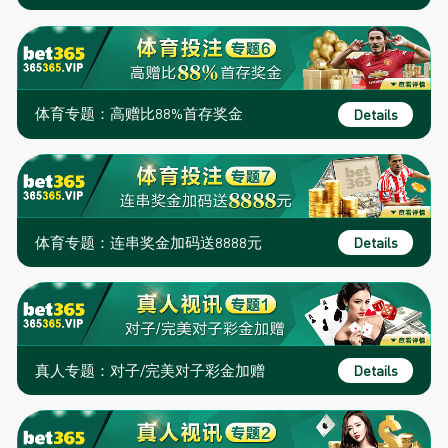
体育专题：高赠比88%首存奖金
Details
体育专题：连串奖金加码送8888元
Details
真人专题：对子/完美对子彩金加赠
Details